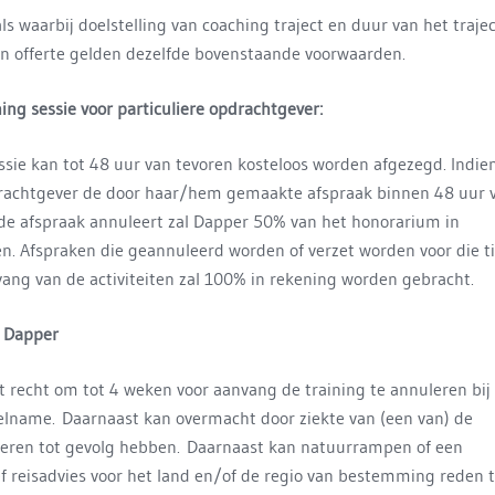
ls waarbij doelstelling van coaching traject en duur van het trajec
en offerte gelden dezelfde bovenstaande voorwaarden.
ng sessie voor particuliere opdrachtgever:
ssie kan tot 48 uur van tevoren kosteloos worden afgezegd. Indie
drachtgever de door haar/hem gemaakte afspraak binnen 48 uur 
de afspraak annuleert zal Dapper 50% van het honorarium in
n. Afspraken die geannuleerd worden of verzet worden voor die ti
vang van de activiteiten zal 100% in rekening worden gebracht.
r Dapper
t recht om tot 4 weken voor aanvang de training te annuleren bij
lname. Daarnaast kan overmacht door ziekte van (een van) de
uleren tot gevolg hebben. Daarnaast kan natuurrampen of een
f reisadvies voor het land en/of de regio van bestemming reden t