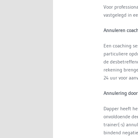
Voor professiona
vastgelegd in e
Annuleren coachi
Een coaching se
particuliere op
de desbetreffen
rekening brenge
24 uur voor aan
Annulering doo
Dapper heeft he
onvoldoende dee
trainer(-s) ann
bindend negatie