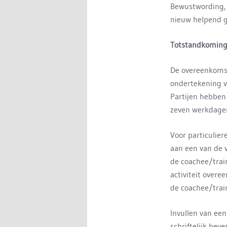
Bewustwording, r
nieuw helpend ge
Totstandkoming
De overeenkomst
ondertekening v
Partijen hebben
zeven werkdagen
Voor particulie
aan een van de 
de coachee/trai
activiteit over
de coachee/trai
Invullen van ee
schriftelijk bev