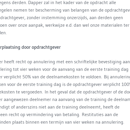
egens derden. Dapper zal in het kader van de opdracht alle
egelen nemen ter bescherming van belangen van de opdrachtgev
pdrachtgever, zonder instemming onzerzijds, aan derden geen
en over onze aanpak, werkwijze e.d. dan wel onze materialen ter
len.
erplaatsing door opdrachtgever
 heeft recht op annulering met een schriftelijke bevestiging aan
lering tot vier weken voor de aanvang van de eerste training dag 
r verplicht 50% van de deelnamekosten te voldoen. Bij annulerin
ken voor de eerste training dag is de opdrachtgever verplicht 10
kosten te vergoeden. In het geval dat de opdrachtgever of de do
er aangewezen deelnemer na aanvang van de training de deelna
ndigt of anderszins niet aan de training deelneemt, heeft de
een recht op vermindering van betaling. Restituties aan de
inden plaats binnen een termijn van vier weken na annulering.