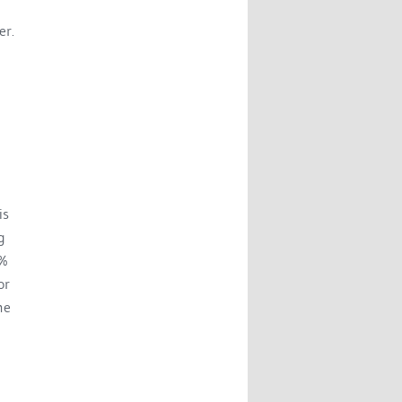
er.
is
g
0%
or
me