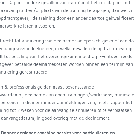
 voor Dapper. In deze gevallen van overmacht behoud dapper het
aanvangstijd en/of plaats van de training te wijzigen, dan wel , i
opdrachtgever, de training door een ander daartoe gekwalificeer
netwerk te laten uitvoeren.
t recht tot annulering van deelname van opdrachtgever of een do
r aangewezen deelnemer, in welke gevallen de opdrachtgever g
eft tot betaling van het overeengekomen bedrag. Eventueel reeds
tgever betaalde deelnamekosten worden binnen een termijn van
nnulering gerestitueerd.
ren & professionals gelden naast bovenstaande
waarden bij deelname aan open trainingen/workshops, minimale
personen. Indien er minder aanmeldingen zijn, heeft Dapper het
ning tot 2 weken voor de aanvang te annuleren of te verplaatsen
 aanvangsdatum, in goed overleg met de deelnemers.
 Dapper geplande coaching sessies voor particulieren en