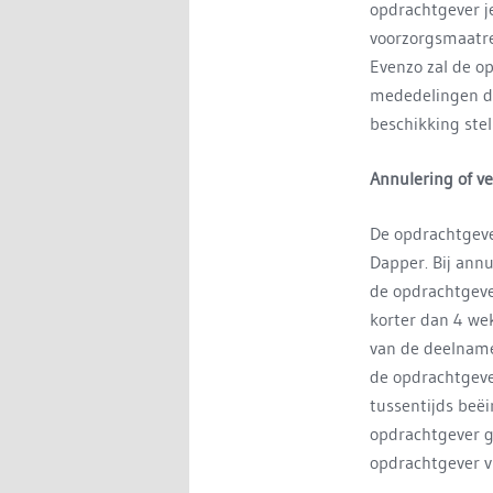
opdrachtgever j
voorzorgsmaatr
Evenzo zal de o
mededelingen do
beschikking stel
Annulering of v
De opdrachtgever
Dapper. Bij annu
de opdrachtgeve
korter dan 4 we
van de deelname
de opdrachtgev
tussentijds beëi
opdrachtgever g
opdrachtgever v