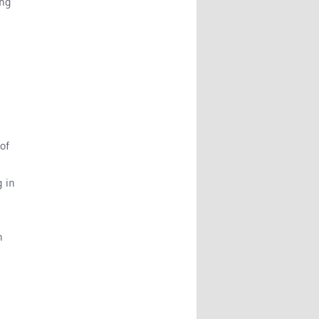
ing
of
 in
n