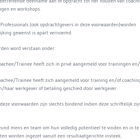
betreffende deelname aan of opdracht tot het houden van coach
ingen en workshops.
n Professionals (ook opdrachtgevers in deze voorwaarden)worden
lijking gewenst is apart vernoemd.
rden word verstaan onder:
Coachee/Trainee heeft zich in privé aangemeld voor trainingen en/
oachee/Trainee heeft zich aangemeld voor training en/of coaching
jn/haar werkgever of betaling geschied door werkgever.
deze voorwaarden zijn slechts bindend indien deze schriftelijk zij
und mens en team om hun volledig potentieel te vinden en in te
cten worden ingezet vanuit een resultaatgerichte insteek.