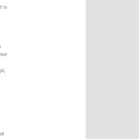
t is
n
voor
jd,
ot