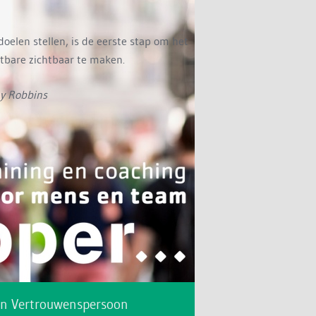
 doelen stellen, is de eerste stap om het
tbare zichtbaar te maken.
y Robbins
rn Vertrouwenspersoon