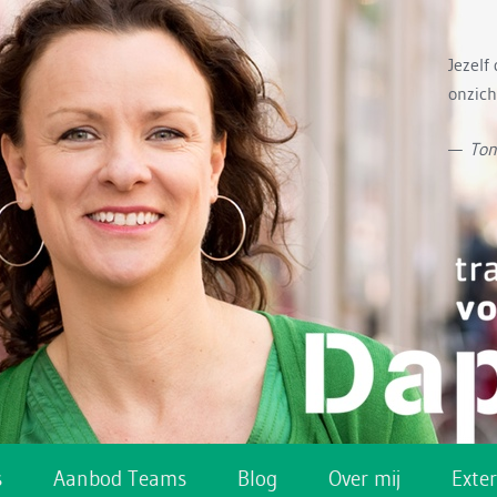
Jezelf
onzich
—
Ton
s
Aanbod Teams
Blog
Over mij
Exte