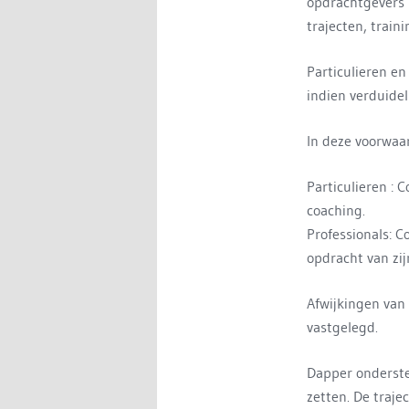
opdrachtgevers 
trajecten, train
Particulieren e
indien verduide
In deze voorwaa
Particulieren : 
coaching.
Professionals: C
opdracht van zi
Afwijkingen van 
vastgelegd.
Dapper onderste
zetten. De traje