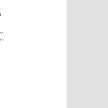
n
d
or
een