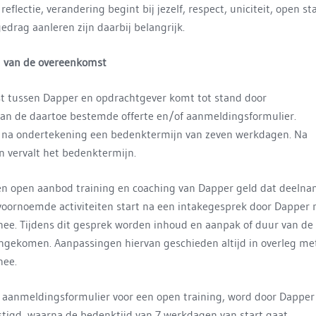
eflectie, verandering begint bij jezelf, respect, uniciteit, open st
drag aanleren zijn daarbij belangrijk.
 van de overeenkomst
 tussen Dapper en opdrachtgever komt tot stand door
an de daartoe bestemde offerte en/of aanmeldingsformulier.
 na ondertekening een bedenktermijn van zeven werkdagen. Na
 vervalt het bedenktermijn.
ren open aanbod training en coaching van Dapper geld dat deeln
voornoemde activiteiten start na een intakegesprek door Dapper
nee. Tijdens dit gesprek worden inhoud en aanpak of duur van de
eengekomen. Aanpassingen hiervan geschieden altijd in overleg me
nee.
n aanmeldingsformulier voor een open training, word door Dapper
estigd, waarna de bedenktijd van 7 werkdagen van start gaat.