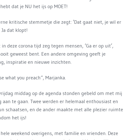
 hebt dat je NU het ijs op MOET!
rne kritische stemmetje die zegt: ‘Dat gaat niet, je wil er
 Ja dat klopt!
t in deze corona tijd zeg tegen mensen, ‘Ga er op uit’,
nooit geweest bent. Een andere omgeving geeft je
g, inspiratie en nieuwe inzichten.
se what you preach“, Marjanka.
r vrijdag middag op de agenda stonden gebeld om met mij
ng aan te gaan. Twee werden er helemaal enthousiast en
un schaatsen, en de ander maakte met alle plezier ruimte
dom het ijs!
hele weekend overigens, met familie en vrienden. Deze