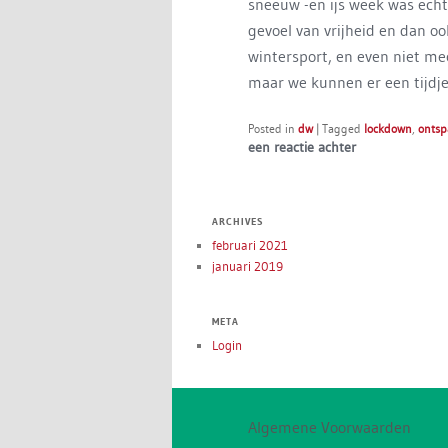
sneeuw -en ijs week was echt
gevoel van vrijheid en dan o
wintersport, en even niet me
maar we kunnen er een tijdje
Posted in
dw
|
Tagged
lockdown
,
onts
een reactie achter
ARCHIVES
februari 2021
januari 2019
META
Login
Algemene Voorwaarden