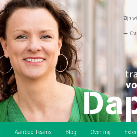
Zijn w
—
Er
s
Aanbod Teams
Blog
Over mij
Exte