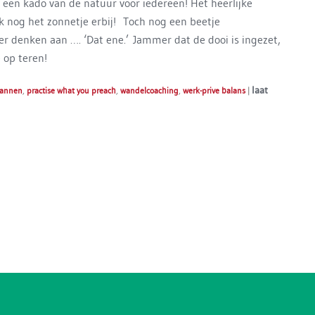
 een kado van de natuur voor iedereen! Het heerlijke
ok nog het zonnetje erbij! Toch nog een beetje
er denken aan …. ‘Dat ene.’ Jammer dat de dooi is ingezet,
 op teren!
laat
pannen
,
practise what you preach
,
wandelcoaching
,
werk-prive balans
|