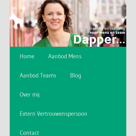
Main menu
Skip to primary content
Skip to secondary content
Home
Aanbod Mens
Aanbod Teams
Blog
Over mij
Extern Vertrouwenspersoon
Contact